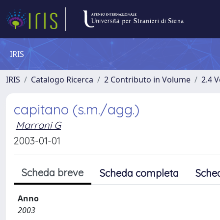
IRIS
IRIS
Catalogo Ricerca
2 Contributo in Volume
2.4 V
capitano (s.m./agg.)
Marrani G
2003-01-01
Scheda breve
Scheda completa
Sche
Anno
2003