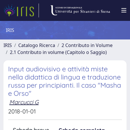
IRIS
IRIS
Catalogo Ricerca
2 Contributo in Volume
2.1 Contributo in volume (Capitolo o Saggio)
Input audiovisivo e attività miste
nella didattica di lingua e traduzione
russa per principianti. Il caso "Masha
e Orso"
Marcucci G
2018-01-01