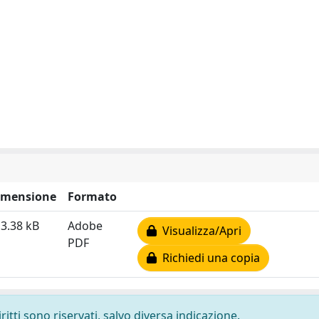
imensione
Formato
3.38 kB
Adobe
Visualizza/Apri
PDF
Richiedi una copia
ritti sono riservati, salvo diversa indicazione.