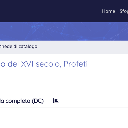
Home
Sfo
Schede di catalogo
o del XVI secolo, Profeti
a completa (DC)