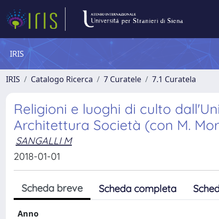
IRIS
IRIS
Catalogo Ricerca
7 Curatele
7.1 Curatela
Religioni e luoghi di culto dall'Uni
Architettura Società (con M. M
SANGALLI M
2018-01-01
Scheda breve
Scheda completa
Sched
Anno