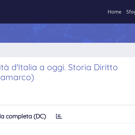
Home
Sfo
tà d'Italia a oggi. Storia Diritto
oramarco)
a completa (DC)