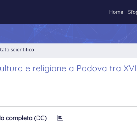
Home
Sfo
tato scientifico
ultura e religione a Padova tra XVI
a completa (DC)