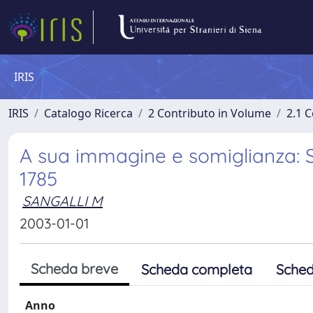
IRIS
IRIS
Catalogo Ricerca
2 Contributo in Volume
2.1 C
A sua immagine e somiglianza: Si
1785
SANGALLI M
2003-01-01
Scheda breve
Scheda completa
Sched
Anno