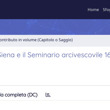
Home
Sfo
ontributo in volume (Capitolo o Saggio)
ena e il Seminario arcivescovile 1
a completa (DC)