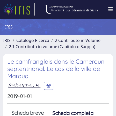
IRIS
IRIS
Catalogo Ricerca
2 Contributo in Volume
2.1 Contributo in volume (Capitolo o Saggio)
Le camfranglais dans le Cameroun
septentrional. Le cas de la ville de
Maroua
Siebetcheu R.
;
2019-01-01
Scheda breve
Scheda completa