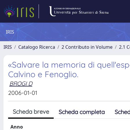
IRIS
IRIS
Catalogo Ricerca
2 Contributo in Volume
2.1 C
«Salvare la memoria di quell'espe
Calvino e Fenoglio.
BROGI D
2006-01-01
Scheda breve
Scheda completa
Sched
Anno