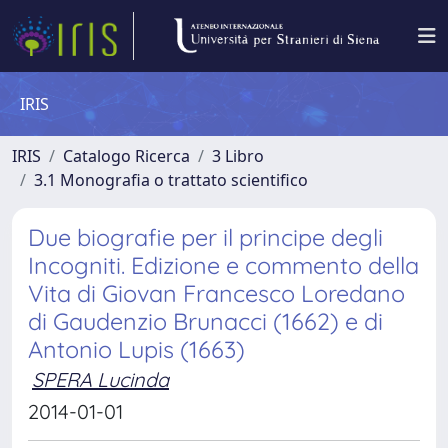
IRIS
IRIS
Catalogo Ricerca
3 Libro
3.1 Monografia o trattato scientifico
Due biografie per il principe degli
Incogniti. Edizione e commento della
Vita di Giovan Francesco Loredano
di Gaudenzio Brunacci (1662) e di
Antonio Lupis (1663)
SPERA Lucinda
2014-01-01