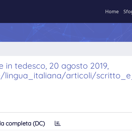
Home
Sfo
tore in tedesco, 20 agosto 2019,
/lingua_italiana/articoli/scritto_
a completa (DC)