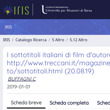
IRIS
IRIS
Catalogo Ricerca
5 Altro
5.12 Altro
I sottotitoli italiani di film d'au
http://www.treccani.it/magazine
to/sottotitoli.html (20.08.19)
BUFFAGNI C
2019-01-01
Scheda breve
Scheda completa
Sched