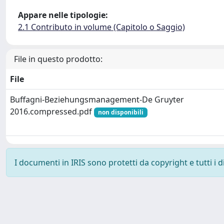
Appare nelle tipologie:
2.1 Contributo in volume (Capitolo o Saggio)
File in questo prodotto:
File
Buffagni-Beziehungsmanagement-De Gruyter
2016.compressed.pdf
non disponibili
I documenti in IRIS sono protetti da copyright e tutti i di
Powered by
IRIS
-
about IRIS
-
Utilizzo dei cookie