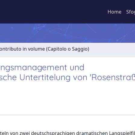
Home
Sfo
ontributo in volume (Capitolo o Saggio)
hungsmanagement und
nische Untertitelung von 'Rosenstraß
titeln von zwei deutschsprachigen dramatischen Langspielf