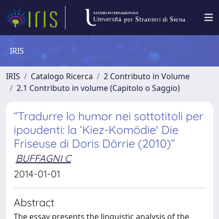
IRIS
IRIS
Catalogo Ricerca
2 Contributo in Volume
2.1 Contributo in volume (Capitolo o Saggio)
“Tradurre lo humor nei sottotitoli per
ipoudenti: la ‘Kiez-Komödie' Die
Friseuse di Doris Dörrie (2010)”
BUFFAGNI C
2014-01-01
Abstract
The essay presents the linguistic analysis of the