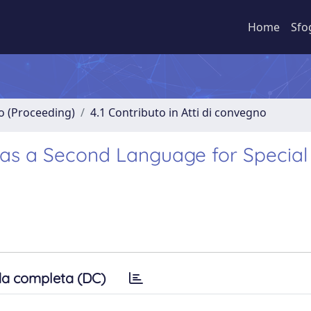
Home
Sfo
no (Proceeding)
4.1 Contributo in Atti di convegno
 as a Second Language for Special
a completa (DC)