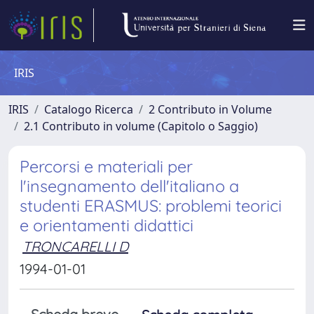
IRIS
IRIS
Catalogo Ricerca
2 Contributo in Volume
2.1 Contributo in volume (Capitolo o Saggio)
Percorsi e materiali per
l'insegnamento dell'italiano a
studenti ERASMUS: problemi teorici
e orientamenti didattici
TRONCARELLI D
1994-01-01