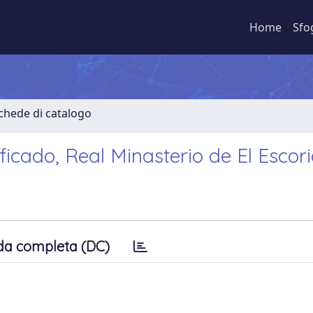
Home
Sfo
Schede di catalogo
ficado, Real Minasterio de El Escori
da completa (DC)