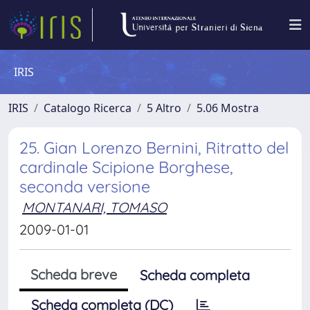
IRIS
IRIS
Catalogo Ricerca
5 Altro
5.06 Mostra
25. Gian Lorenzo Bernini, Ritratto del
cardinale Scipione Borghese,
seconda versione
MONTANARI, TOMASO
2009-01-01
Scheda breve
Scheda completa
Scheda completa (DC)