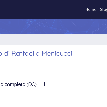
Home
Sfo
o di Raffaello Menicucci
a completa (DC)