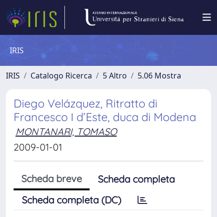
IRIS
IRIS
Catalogo Ricerca
5 Altro
5.06 Mostra
Diego Velázquez, Ritratto di
Francesco I d’Este, duca di Modena
MONTANARI, TOMASO
2009-01-01
Scheda breve
Scheda completa
Scheda completa (DC)