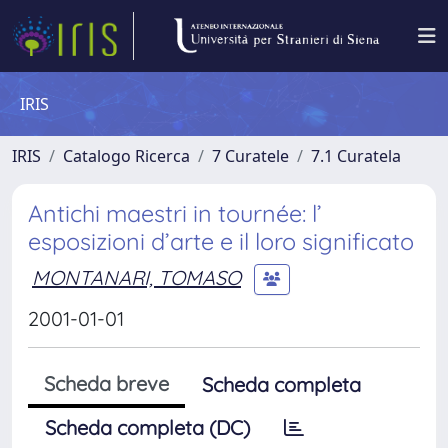
IRIS
IRIS
Catalogo Ricerca
7 Curatele
7.1 Curatela
Antichi maestri in tournée: l’
esposizioni d’arte e il loro significato
MONTANARI, TOMASO
2001-01-01
Scheda breve
Scheda completa
Scheda completa (DC)