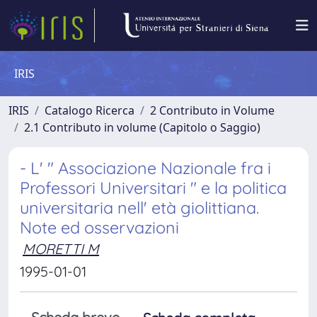
IRIS
IRIS
Catalogo Ricerca
2 Contributo in Volume
2.1 Contributo in volume (Capitolo o Saggio)
- L' " Associazione Nazionale fra i
Professori Universitari " e la politica
universitaria nell' età giolittiana.
Note ed osservazioni
MORETTI M
1995-01-01