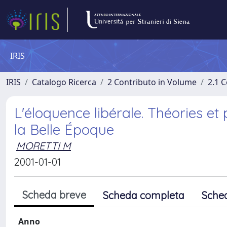
IRIS
IRIS
Catalogo Ricerca
2 Contributo in Volume
2.1 C
L'éloquence libérale. Théories et 
la Belle Époque
MORETTI M
2001-01-01
Scheda breve
Scheda completa
Sche
Anno