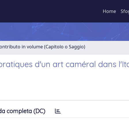
Home
Sfo
ontributo in volume (Capitolo o Saggio)
pratiques d'un art caméral dans l'It
da completa (DC)