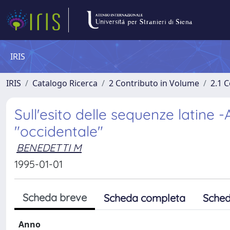
IRIS
IRIS
Catalogo Ricerca
2 Contributo in Volume
2.1 C
Sull'esito delle sequenze latine
"occidentale"
BENEDETTI M
1995-01-01
Scheda breve
Scheda completa
Sched
Anno