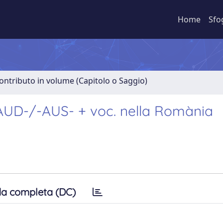
Home
Sfo
ontributo in volume (Capitolo o Saggio)
 -AUD-/-AUS- + voc. nella Romània
a completa (DC)