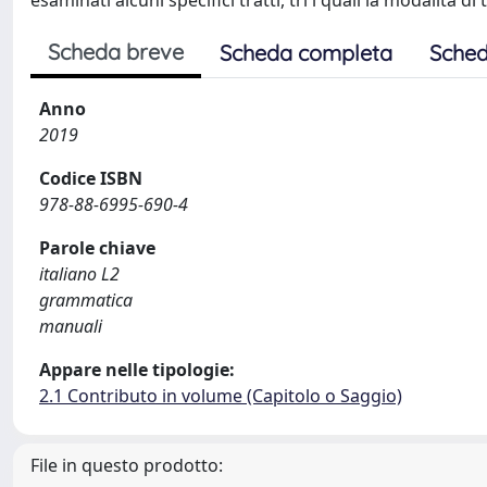
esaminati alcuni specifici tratti, tri i quali la modalità d
Scheda breve
Scheda completa
Sched
Anno
2019
Codice ISBN
978-88-6995-690-4
Parole chiave
italiano L2
grammatica
manuali
Appare nelle tipologie:
2.1 Contributo in volume (Capitolo o Saggio)
File in questo prodotto: