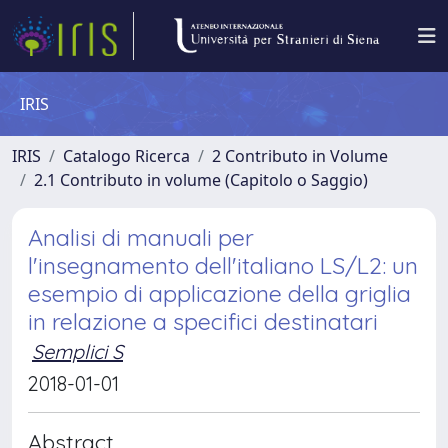
IRIS
IRIS
Catalogo Ricerca
2 Contributo in Volume
2.1 Contributo in volume (Capitolo o Saggio)
Analisi di manuali per
l'insegnamento dell'italiano LS/L2: un
esempio di applicazione della griglia
in relazione a specifici destinatari
Semplici S
2018-01-01
Abstract