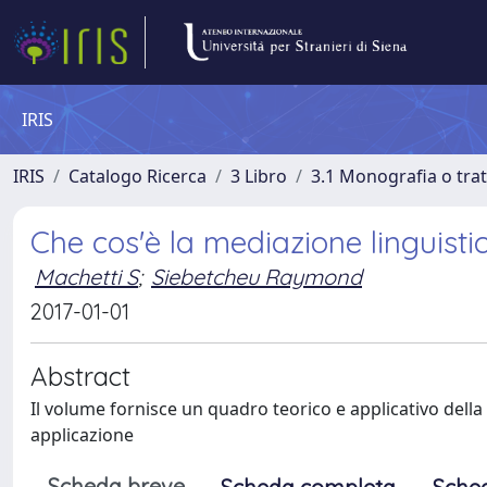
IRIS
IRIS
Catalogo Ricerca
3 Libro
3.1 Monografia o trat
Che cos'è la mediazione linguistic
Machetti S
;
Siebetcheu Raymond
2017-01-01
Abstract
Il volume fornisce un quadro teorico e applicativo della 
applicazione
Scheda breve