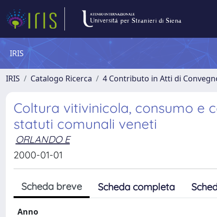
IRIS
IRIS
Catalogo Ricerca
4 Contributo in Atti di Conveg
Coltura vitivinicola, consumo e c
statuti comunali veneti
ORLANDO E
2000-01-01
Scheda breve
Scheda completa
Sched
Anno