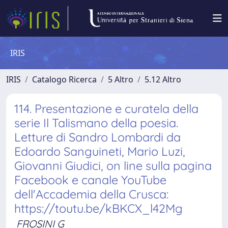
IRIS
IRIS
Catalogo Ricerca
5 Altro
5.12 Altro
114. Presentazione e curatela della
serie Il Talismano della poesia.
Letture di Sandro Lombardi da
Edoardo Sanguineti, Mario Luzi,
Giovanni Giudici, on line sulla pagina
Facebook e canale YouTube
dell'Accademia della Crusca:
https://toutu.be/kBKCX_l42Mg
FROSINI G