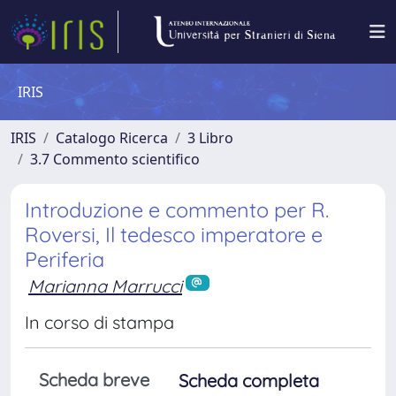
IRIS
IRIS
Catalogo Ricerca
3 Libro
3.7 Commento scientifico
Introduzione e commento per R.
Roversi, Il tedesco imperatore e
Periferia
Marianna Marrucci
In corso di stampa
Scheda breve
Scheda completa