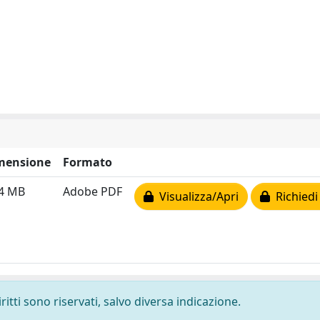
mensione
Formato
84 MB
Adobe PDF
Visualizza/Apri
Richiedi
ritti sono riservati, salvo diversa indicazione.