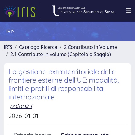
IRIS
IRIS
Catalogo Ricerca
2 Contributo in Volume
2.1 Contributo in volume (Capitolo o Saggio)
La gestione extraterritoriale delle
frontiere esterne dell’UE: modalità,
limiti e profili di responsabilità
internazionale
paladini
2026-01-01