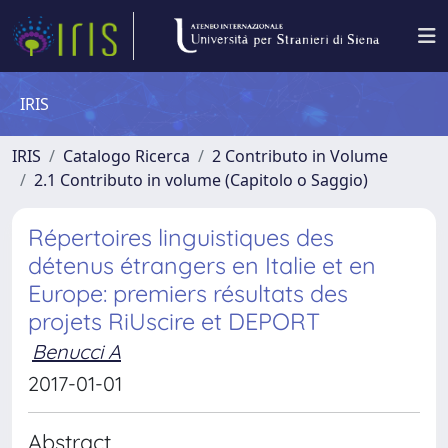
IRIS
IRIS
Catalogo Ricerca
2 Contributo in Volume
2.1 Contributo in volume (Capitolo o Saggio)
Répertoires linguistiques des
détenus étrangers en Italie et en
Europe: premiers résultats des
projets RiUscire et DEPORT
Benucci A
2017-01-01
Abstract