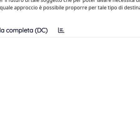
l futuro di tale soggetto che per poter lavare necessita d
uale approccio è possibile proporre per tale tipo di destina
a completa (DC)