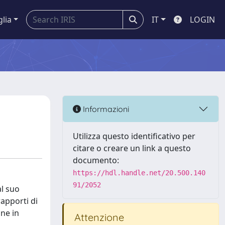
glia
IT
LOGIN
Informazioni
Utilizza questo identificativo per
citare o creare un link a questo
documento:
https://hdl.handle.net/20.500.140
91/2052
al suo
rapporti di
ne in
Attenzione