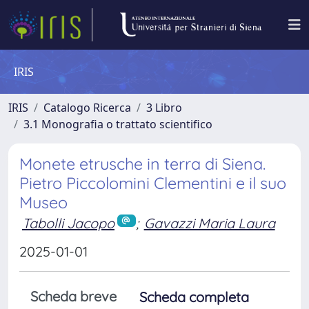
IRIS
IRIS
Catalogo Ricerca
3 Libro
3.1 Monografia o trattato scientifico
Monete etrusche in terra di Siena.
Pietro Piccolomini Clementini e il suo
Museo
Tabolli Jacopo
;
Gavazzi Maria Laura
2025-01-01
Scheda breve
Scheda completa