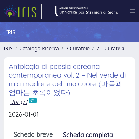
IRIS
IRIS
Catalogo Ricerca
7 Curatele
7.1 Curatela
Antologia di poesia coreana
contemporanea vol. 2 – Nel verde di
mia madre e del mio cuore (마음과
엄마는 초록이었다)
Jung I
2026-01-01
Scheda breve
Scheda completa