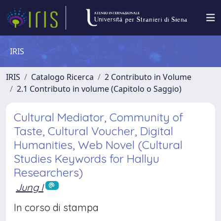
IRIS
IRIS
Catalogo Ricerca
2 Contributo in Volume
2.1 Contributo in volume (Capitolo o Saggio)
Cultural Mediator, Community of
Taste, Cultural Voucher, Digital
Humanities, Web Novel (Cultural
Studies Keywords for Hallyu
Researchers)
Jung I
In corso di stampa