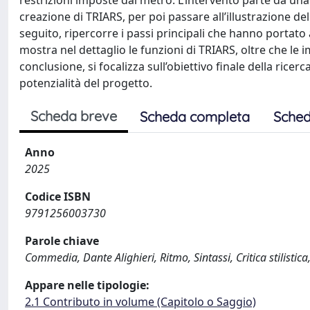
restrizioni imposte dal metro. L’intervento parte da un
creazione di TRIARS, per poi passare all’illustrazione del
seguito, ripercorre i passi principali che hanno portato
mostra nel dettaglio le funzioni di TRIARS, oltre che le i
conclusione, si focalizza sull’obiettivo finale della ricerc
potenzialità del progetto.
Scheda breve
Scheda completa
Sched
Anno
2025
Codice ISBN
9791256003730
Parole chiave
Commedia, Dante Alighieri, Ritmo, Sintassi, Critica stilistic
Appare nelle tipologie:
2.1 Contributo in volume (Capitolo o Saggio)