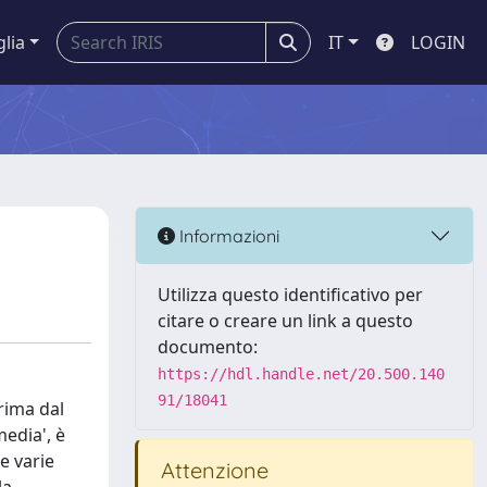
glia
IT
LOGIN
Informazioni
Utilizza questo identificativo per
citare o creare un link a questo
documento:
https://hdl.handle.net/20.500.140
91/18041
rima dal
media', è
e varie
Attenzione