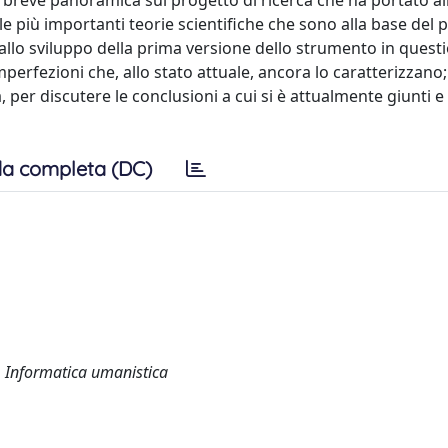
a breve panoramica sul progetto di ricerca che ha portato al
le più importanti teorie scientifiche che sono alla base del 
 allo sviluppo della prima versione dello strumento in quest
mperfezioni che, allo stato attuale, ancora lo caratterizzano;
a, per discutere le conclusioni a cui si è attualmente giunti e 
a completa (DC)
a, Informatica umanistica