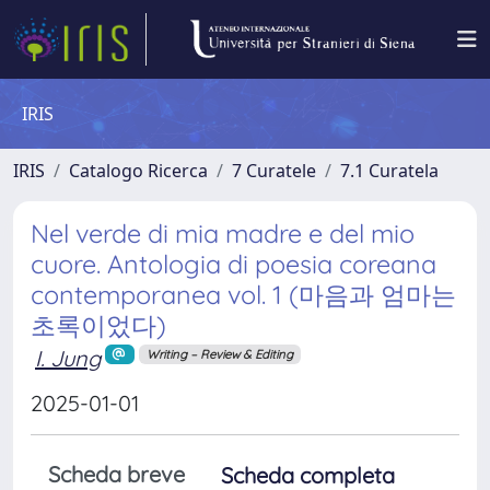
IRIS
IRIS
Catalogo Ricerca
7 Curatele
7.1 Curatela
Nel verde di mia madre e del mio
cuore. Antologia di poesia coreana
contemporanea vol. 1 (마음과 엄마는
초록이었다)
I. Jung
Writing – Review & Editing
2025-01-01
Scheda breve
Scheda completa