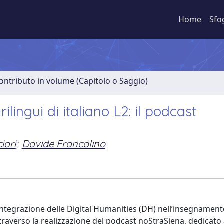
Home
Sfo
ontributo in volume (Capitolo o Saggio)
ilingui di italiano L2: il podcast
iari
;
Davide Francolino
l’integrazione delle Digital Humanities (DH) nell’insegnamen
 attraverso la realizzazione del podcast noStraSiena, dedicato 