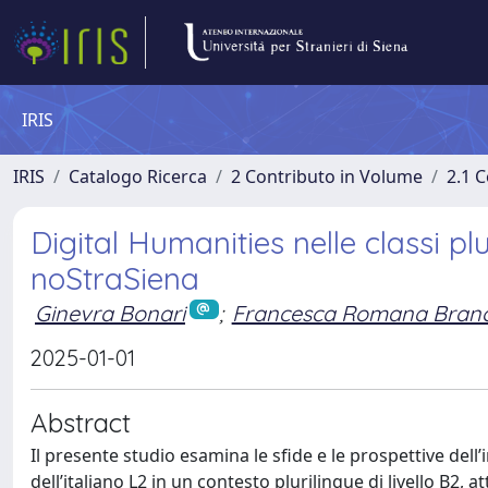
IRIS
IRIS
Catalogo Ricerca
2 Contributo in Volume
2.1 C
Digital Humanities nelle classi plur
noStraSiena
Ginevra Bonari
;
Francesca Romana Branc
2025-01-01
Abstract
Il presente studio esamina le sfide e le prospettive del
dell’italiano L2 in un contesto plurilingue di livello B2,