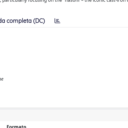
particularly focusing on the “nasoni”– the iconic cast-iron
da completa (DC)
me
Formato