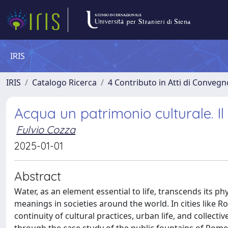
IRIS
IRIS
Catalogo Ricerca
4 Contributo in Atti di Conveg
Acqua un patrimonio culturale. I
Fulvio Cozza
2025-01-01
Abstract
Water, as an element essential to life, transcends its p
meanings in societies around the world. In cities like R
continuity of cultural practices, urban life, and collect