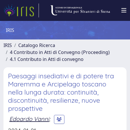
IRIS
IRIS
Catalogo Ricerca
4 Contributo in Atti di Convegno (Proceeding)
4.1 Contributo in Atti di convegno
Paesaggi insediativi e di potere tra
Maremma e Arcipelago toscano
nella lunga durata: continuità,
discontinuità, resilienze, nuove
prospettive
Edoardo Vanni
;