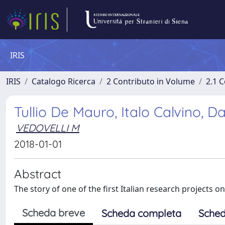
IRIS
IRIS
Catalogo Ricerca
2 Contributo in Volume
2.1 C
Tullio De Mauro, Italo Calvino, D
VEDOVELLI M
2018-01-01
Abstract
The story of one of the first Italian research projects o
Scheda breve
Scheda completa
Sched