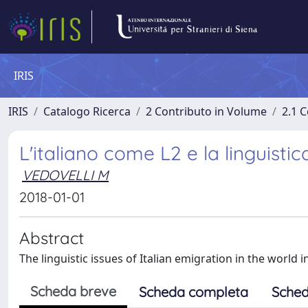
IRIS
IRIS
Catalogo Ricerca
2 Contributo in Volume
2.1 C
L'italiano come L2 e la linguisti
VEDOVELLI M
2018-01-01
Abstract
The linguistic issues of Italian emigration in the world 
Scheda breve
Scheda completa
Sched