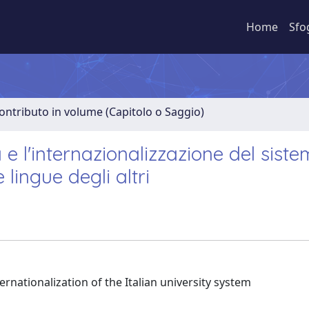
Home
Sfo
ontributo in volume (Capitolo o Saggio)
a e l'internazionalizzazione del sist
e lingue degli altri
rnationalization of the Italian university system