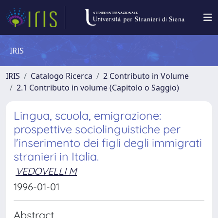
IRIS
IRIS
Catalogo Ricerca
2 Contributo in Volume
2.1 Contributo in volume (Capitolo o Saggio)
Lingua, scuola, emigrazione:
prospettive sociolinguistiche per
l'inserimento dei figli degli immigrati
stranieri in Italia.
VEDOVELLI M
1996-01-01
Abstract