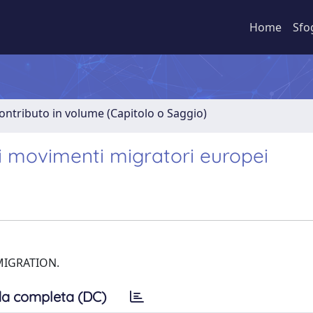
Home
Sfo
ontributo in volume (Capitolo o Saggio)
ei movimenti migratori europei
MIGRATION.
a completa (DC)