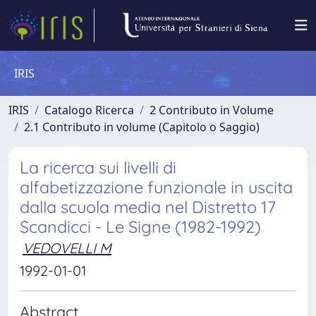
IRIS
IRIS
Catalogo Ricerca
2 Contributo in Volume
2.1 Contributo in volume (Capitolo o Saggio)
La ricerca sui livelli di
alfabetizzazione funzionale in uscita
dalla scuola media nel Distretto 17
Scandicci - Le Signe (1982-1992)
VEDOVELLI M
1992-01-01
Abstract