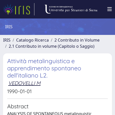
IRIS
IRIS
Catalogo Ricerca
2 Contributo in Volume
2.1 Contributo in volume (Capitolo o Saggio)
Attività metalinguistica e
apprendimento spontaneo
dell'italiano L2.
VEDOVELLI M
1990-01-01
Abstract
ANALYSIS OF SPONTANEOUS metalinguistic