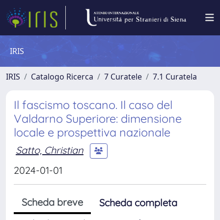
IRIS
IRIS
Catalogo Ricerca
7 Curatele
7.1 Curatela
Il fascismo toscano. Il caso del
Valdarno Superiore: dimensione
locale e prospettiva nazionale
Satto, Christian
2024-01-01
Scheda breve
Scheda completa