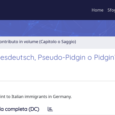
Home
Sfo
ontributo in volume (Capitolo o Saggio)
esdeutsch, Pseudo-Pidgin o Pidgin
nt to Italian immigrants in Germany.
a completa (DC)